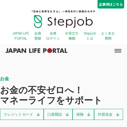
コ
ナ
企業様はこちら
ン
ビ
テ
ゲ
ン
ー
ツ
シ
へ
ョ
JAPAN LIFE
会員
会員
お役立ち
Stepjob
よくある
ス
ン
PORTAL
登録
ログイン
情報
とは
質問
キ
に
ッ
移
プ
動
お金
お金の不安ゼロへ！
マネーライフをサポート
クレジットカード
口座開設
保険
外貨送金