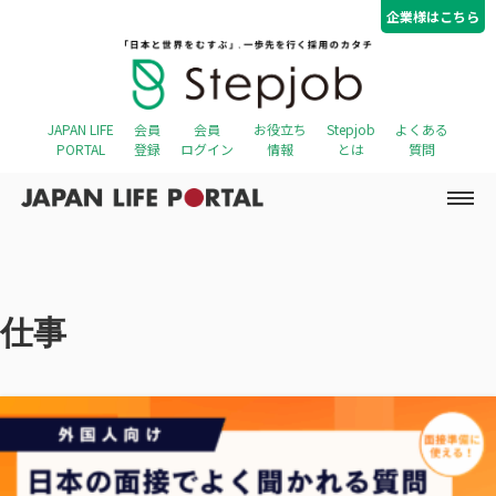
コ
ナ
企業様はこちら
ン
ビ
テ
ゲ
ン
ー
ツ
シ
へ
ョ
JAPAN LIFE
会員
会員
お役立ち
Stepjob
よくある
ス
ン
PORTAL
登録
ログイン
情報
とは
質問
キ
に
ッ
移
プ
動
仕事