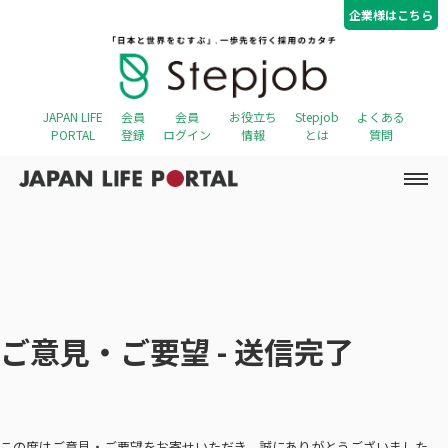
コ
ナ
企業様はこちら
ン
ビ
テ
ゲ
ン
ー
ツ
シ
へ
ョ
JAPAN LIFE
会員
会員
お役立ち
Stepjob
よくある
ス
ン
PORTAL
登録
ログイン
情報
とは
質問
キ
に
ッ
移
プ
動
ご意見・ご要望 - 送信完了
この度はご意見・ご要望をお寄せいただき、誠にありがとうございました。