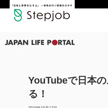
コ
ナ
ン
ビ
テ
ゲ
ン
ー
ツ
シ
へ
ョ
ス
ン
キ
に
ッ
移
プ
動
YouTubeで日
る！
2024年10月17日