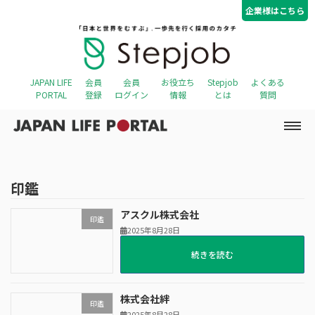
コ
ナ
企業様はこちら
ン
ビ
テ
ゲ
ン
ー
ツ
シ
へ
ョ
JAPAN LIFE
会員
会員
お役立ち
Stepjob
よくある
ス
ン
PORTAL
登録
ログイン
情報
とは
質問
キ
に
ッ
移
プ
動
印鑑
アスクル株式会社
印鑑
2025年8月28日
続きを読む
株式会社絆
印鑑
2025年8月28日