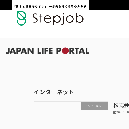
コ
ナ
ン
ビ
テ
ゲ
ン
ー
ツ
シ
へ
ョ
ス
ン
キ
に
ッ
移
プ
動
インターネット
株式会
インターネット
2025年