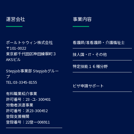
運営会社
事業内容
ポールトゥウィン株式会社
看護師/准看護師・介護福祉士
〒101-0022
東京都千代田区神田練塀町３
技人国・IT・その他
AKSビル
特定技能１６種分野
Stepjob事業部 Stepjobグルー
プ
TEL:03-3345-8155
ビザ申請サポート
有料職業紹介事業
許可番号：23 -ユ- 300401
労働者派遣事業
許可番号：派23-300452
登録支援機関
登録番号：22登ー006911